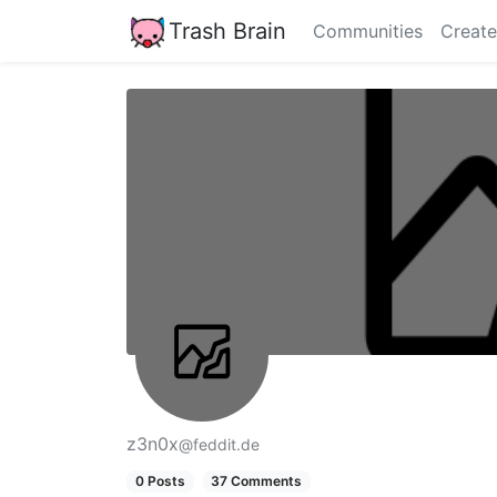
Trash Brain
Communities
Create
z3n0x
@feddit.de
0 Posts
37 Comments