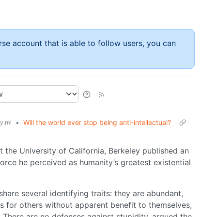
rse account that is able to follow users, you can
•
Will the world ever stop being anti-intellectual?
y.ml
t the University of California, Berkeley published an
orce he perceived as humanity’s greatest existential
share several identifying traits: they are abundant,
ms for others without apparent benefit to themselves,
. There are no defenses against stupidity, argued the