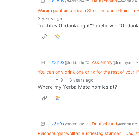
z3n0x
to
Deutschland
@feddit.de
@feddit.de
Worum geht es bei dem Streit um das T-Shirt im 
3 years ago
“rechtes Gedankengut”? mehr wie “Gedan
z3n0x
to
Asklemmy
•
@feddit.de
@lemmy.ml
You can only drink one drink for the rest of your l
9
·
3 years ago
Where my Yerba Mate homies at?
z3n0x
to
Deutschland
@feddit.de
@feddit.de
Reichsbürger wollten Bundestag stürmen: „Das ist