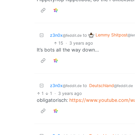
Lemmy Shitpost
z3n0x
to
@le
@feddit.de
15
·
3 years ago
It’s bots all the way down…
z3n0x
to
Deutschland
@feddit.de
@feddit.de
1
1
·
3 years ago
obligatorisch:
https://www.youtube.com/