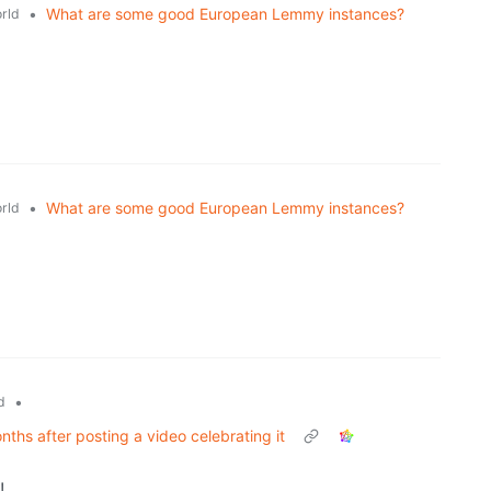
•
What are some good European Lemmy instances?
rld
•
What are some good European Lemmy instances?
rld
•
d
ths after posting a video celebrating it
!