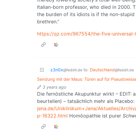
Italian-born professor, who died in 2000. 
the burden of its idiots is if the non-stupi
brethren.”
https://qz.com/967554/the-five-universal
z3n0x
to
Deutschland
@feddit.de
@feddit.de
Sendung mit der Maus: Türen auf für Pseudowiss
3 years ago
Die fernöstliche Akupunktur wirkt – EDIT: 
beurteilen) – tatsächlich mehr als Placebo:
jena.de/Uniklinikum+Jena/Aktuelles/Arch
p-16322.html
Homöopathie ist purer
Schwu