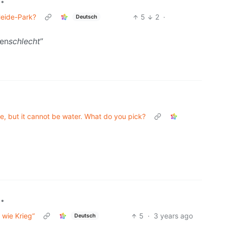
•
Heide-Park?
5
2
·
Deutsch
ken
schlecht
”
ife, but it cannot be water. What do you pick?
•
 wie Krieg“
5
·
3 years ago
Deutsch