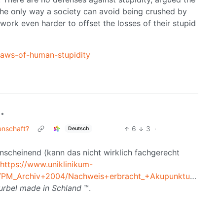
The only way a society can avoid being crushed by
d work even harder to offset the losses of their stupid
-laws-of-human-stupidity
•
enschaft?
6
3
·
Deutsch
anscheinend (kann das nicht wirklich fachgerecht
https://www.uniklinikum-
iv/PM_Archiv+2004/Nachweis+erbracht_+Akupunktur+ist+m
rbel made in Schland
™.