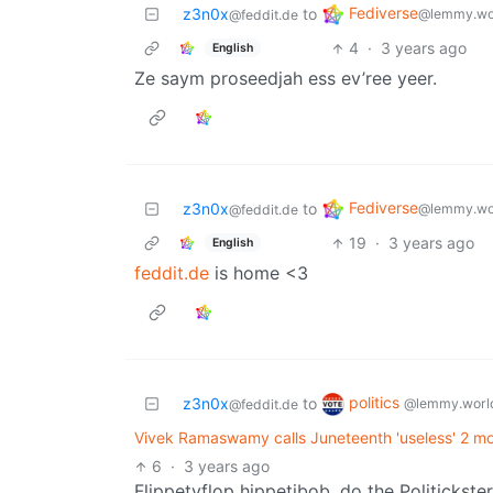
Fediverse
z3n0x
to
@lemmy.wo
@feddit.de
4
·
3 years ago
English
Ze saym proseedjah ess ev’ree yeer.
Fediverse
z3n0x
to
@lemmy.wo
@feddit.de
19
·
3 years ago
English
feddit.de
is home <3
politics
z3n0x
to
@lemmy.worl
@feddit.de
Vivek Ramaswamy calls Juneteenth 'useless' 2 mon
6
·
3 years ago
Flippetyflop hippetibob, do the Politickster