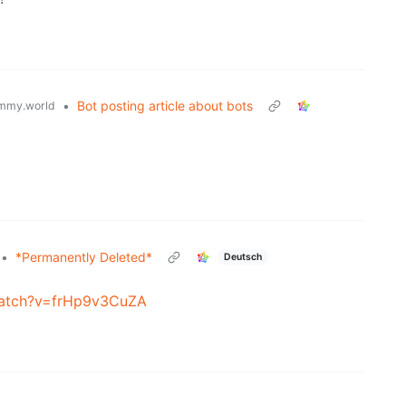
•
Bot posting article about bots
mmy.world
•
*Permanently Deleted*
Deutsch
watch?v=frHp9v3CuZA